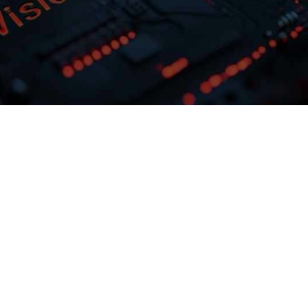
多模态多层级知识库权限管理
激活企业数据资产
灵活选择开发应
upay钱包问学支持文本、、、
效
片、、音视频、、、网页等
提供完整私有模
结构化知识格式有效整合，，， 可结合
助企业定制专属
进行管理控制，，，保障数据安
预约专家咨询
下载upay钱包问学介绍
用准确率低的问
全，，，打造企业级私域知识