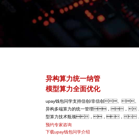
异构算力统一纳管
模型算力全面优化
upay钱包问学支持信创/非信创、、
异构多端算力的统一管理，，
型算力技术瓶颈，，，
型、、、、芯片类
预约专家咨询
下载upay钱包问学介绍
型，，，弹性调度，