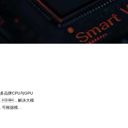
upay钱包问学
智算基础设施
算力调度加速
智算中心
国内外主流模型一键调用
企业私有模型高效微调训练
多品牌CPU与GPU
提供40+基础大模型，，可根据业务需求
，，解决大模
用，，，，尝试最佳实践
，可根据模
果。。。。upay钱包问学
型微调训练工具集，，，，帮
预约专家咨询
下载upay钱包问学介绍
，提高关键核心算
大模型，，，，解决模型应